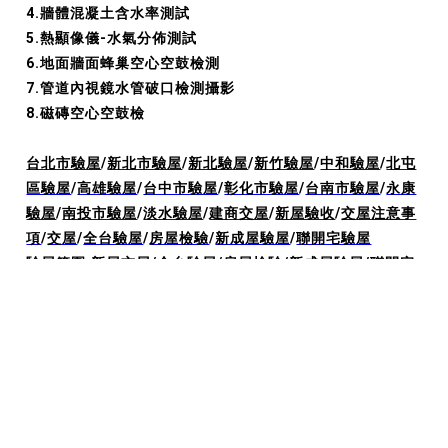
4.牆體混凝土含水率測試
5.熱顯像儀-水氣分佈測試
6.地面牆面蜂巢空心空鼓檢測
7.管道內視鏡水管破口檢測攝影
8.磁磚空心空鼓檢
台北市驗屋
/
新北市驗屋
/
新北驗屋
/
新竹驗屋
/
中和驗屋
/
北屯
區驗屋
/
高雄驗屋
/
台中市驗屋
/
彰化市驗屋
/
台南市驗屋
/
永康
驗屋
/
南投市驗屋
/
淡水驗屋
/
建商交屋
/
新屋驗收
/
交屋注意事
項
/
交屋
/
全台驗屋
/
房屋檢驗
/
新成屋驗屋
/
聯開宅驗屋
驗屋範圍:
新屋交屋
/
全台驗屋
/
房屋檢驗
/
新成屋驗屋
/
聯開宅
驗屋
/
居家安全
/
買的放心
/
驗屋師
/
建商交屋
/
新屋點交
/
台中
驗屋
/
新屋驗收
/
驗屋公司費用
/
驗屋推薦
/
台南驗屋公司推薦