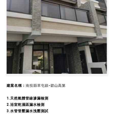
建案名稱：
南投縣草屯鎮
-
碧山高第
1.天然氣體管線滲漏檢測
2.浴室乾濕區漏水檢測
3.水管管壓漏水洩壓測試