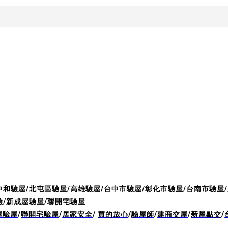
中和驗屋
/
北屯區驗屋
/
高雄驗屋
/
台中市驗屋
/
彰化市驗屋
/
台南市驗屋
/
驗
/
新成屋驗屋
/
聯開宅驗屋
屋驗屋
/
聯開宅驗屋
/
居家安全
/
買的放心
/
驗屋師
/
建商交屋
/
新屋點交
/