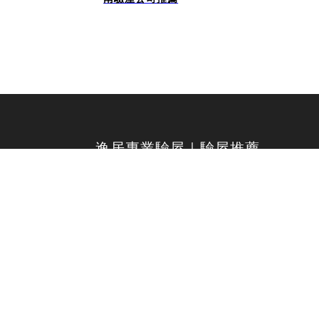
逸居專業驗屋｜驗屋推薦
WINSPECTION
HOME INSPECTION SERVICES
401 台中市東區台中路359號1樓
Contact | 04 - 2281 - 6090 / Service Time | 9:00 - 