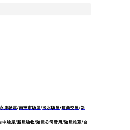
永康驗屋
/
南投市驗屋
/
淡水驗屋
/
建商交屋
/
新
台中驗屋
/
新屋驗收
/
驗屋公司費用
/
驗屋推薦
/
台