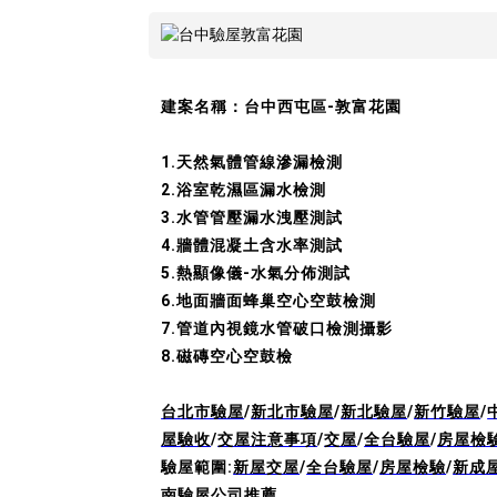
建案名稱：台中西屯區-敦富花園
1.天然氣體管線滲漏檢測
2.浴室乾濕區漏水檢測
3.水管管壓漏水洩壓測試
4.牆體混凝土含水率測試
5.熱顯像儀-水氣分佈測試
6.地面牆面蜂巢空心空鼓檢測
7.管道內視鏡水管破口檢測攝影
8.磁磚空心空鼓檢
台北市驗屋
/
新北市驗屋
/
新北驗屋
/
新竹驗屋
/
屋驗收
/
交屋注意事項
/
交屋
/
全台驗屋
/
房屋檢
驗屋範圍:
新屋交屋
/
全台驗屋
/
房屋檢驗
/
新成
南驗屋公司推薦