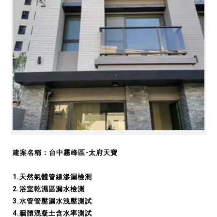
建案名稱：台中霧峰區-太府天寶
1.天然氣體管線滲漏檢測
2.浴室乾濕區漏水檢測
3.水管管壓漏水洩壓測試
4.牆體混凝土含水率測試