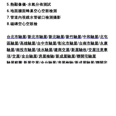
5.熱顯像儀-水氣分佈測試
6.地面牆面蜂巢空心空鼓檢測
7.管道內視鏡水管破口檢測攝影
8.磁磚空心空鼓檢
台北市驗屋
/
新北市驗屋
/
新北驗屋
/
新竹驗屋
/
中和驗屋
/
北屯
區驗屋
/
高雄驗屋
/
台中市驗屋
/
彰化市驗屋
/
台南市驗屋
/
永康
驗屋
/
南投市驗屋
/
淡水驗屋
/
建商交屋
/
新屋驗收
/
交屋注意事
項
/
交屋
/
全台驗屋
/
房屋檢驗
/
新成屋驗屋
/
聯開宅驗屋
驗屋範圍:
新屋交屋
/
全台驗屋
/
房屋檢驗
/
新成屋驗屋
/
聯開宅
驗屋
/
居家安全
/
買的放心
/
驗屋師
/
建商交屋
/
新屋點交
/
台中
驗屋
/
新屋驗收
/
驗屋公司費用
/
驗屋推薦
/
台南驗屋公司推薦