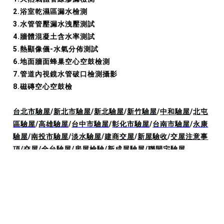
2.浴室乾濕區漏水檢測
3.水管管壓漏水洩壓測試
4.牆體混凝土含水率測試
5.熱顯像儀-水氣分佈測試
6.地面牆面蜂巢空心空鼓檢測
7.管道內視鏡水管破口檢測攝影
8.磁磚空心空鼓檢
台北市驗屋
/
新北市驗屋
/
新北驗屋
/
新竹驗屋
/
中和驗屋
/
北屯
區驗屋
/
高雄驗屋
/
台中市驗屋
/
彰化市驗屋
/
台南市驗屋
/
永康
驗屋
/
南投市驗屋
/
淡水驗屋
/
建商交屋
/
新屋驗收
/
交屋注意事
項
/
交屋
/
全台驗屋
/
房屋檢驗
/
新成屋驗屋
/
聯開宅驗屋
驗屋範圍:
新屋交屋
/
全台驗屋
/
房屋檢驗
/
新成屋驗屋
/
聯開宅
驗屋
/
居家安全
/
買的放心
/
驗屋師
/
建商交屋
/
新屋點交
/
台中
驗屋
/
新屋驗收
/
驗屋公司費用
/
驗屋推薦
/
台南驗屋公司推薦