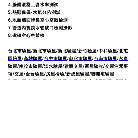
4.牆體混凝土含水率測試
5.熱顯像儀-水氣分佈測試
6.地面牆面蜂巢空心空鼓檢測
7.管道內視鏡水管破口檢測攝影
8.磁磚空心空鼓檢
台北市驗屋
/
新北市驗屋
/
新北驗屋
/
新竹驗屋
/
中和驗屋
/
北屯
區驗屋
/
高雄驗屋
/
台中市驗屋
/
彰化市驗屋
/
台南市驗屋
/
永康
驗屋
/
南投市驗屋
/
淡水驗屋
/
建商交屋
/
新屋驗收
/
交屋注意事
項
/
交屋
/
全台驗屋
/
房屋檢驗
/
新成屋驗屋
/
聯開宅驗屋
驗屋範圍:
新屋交屋
/
全台驗屋
/
房屋檢驗
/
新成屋驗屋
/
聯開宅
驗屋
/
居家安全
/
買的放心
/
驗屋師
/
建商交屋
/
新屋點交
/
台中
驗屋
/
新屋驗收
/
驗屋公司費用
/
驗屋推薦
/
台南驗屋公司推薦