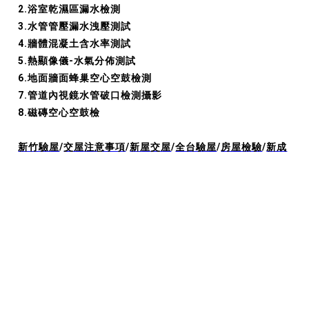
2.浴室乾濕區漏水檢測
3.水管管壓漏水洩壓測試
4.牆體混凝土含水率測試
5.熱顯像儀-水氣分佈測試
6.地面牆面蜂巢空心空鼓檢測
7.管道內視鏡水管破口檢測攝影
8.磁磚空心空鼓檢
新竹驗屋
/
交屋注意事項
/
新屋交屋
/
全台驗屋
/
房屋檢驗
/
新成
屋驗屋
/
居家安全
/
建商交屋
/
新屋驗收
/
驗屋公司費用
/
驗屋推
薦
逸居專業驗屋｜驗屋推薦