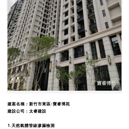
建案名稱：
新竹市東區
-寶睿博苑
建設公司：太睿建設
1.天然氣體管線滲漏檢測