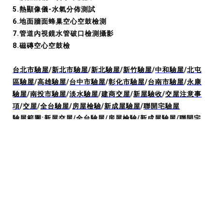
5.熱顯像儀-水氣分佈測試
6.地面牆面蜂巢空心空鼓檢測
7.管道內視鏡水管破口檢測攝影
8.磁磚空心空鼓檢
台北市驗屋
/
新北市驗屋
/
新北驗屋
/
新竹驗屋
/
中和驗屋
/
北屯
區驗屋
/
高雄驗屋
/
台中市驗屋
/
彰化市驗屋
/
台南市驗屋
/
永康
驗屋
/
南投市驗屋
/
淡水驗屋
/
建商交屋
/
新屋驗收
/
交屋注意事
項
/
交屋
/
全台驗屋
/
房屋檢驗
/
新成屋驗屋
/
聯開宅驗屋
驗屋範圍:
新屋交屋
/
全台驗屋
/
房屋檢驗
/
新成屋驗屋
/
聯開宅
驗屋
/
居家安全
/
買的放心
/
驗屋師
/
建商交屋
/
新屋點交
/
台中
驗屋
/
新屋驗收
/
驗屋公司費用
/
驗屋推薦
/
台南驗屋公司推薦