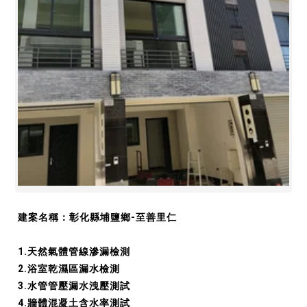
建案名稱：彰化縣埔鹽鄉-至善里仁
1.天然氣體管線滲漏檢測
2.浴室乾濕區漏水檢測
3.水管管壓漏水洩壓測試
4.牆體混凝土含水率測試