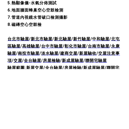
5.熱顯像儀-水氣分佈測試
6.地面牆面蜂巢空心空鼓檢測
7.管道內視鏡水管破口檢測攝影
8.磁磚空心空鼓檢
台北市驗屋
/
新北市驗屋
/
新北驗屋
/
新竹驗屋
/
中和驗屋
/
北屯
區驗屋
/
高雄驗屋
/
台中市驗屋
/
彰化市驗屋
/
台南市驗屋
/
永康
驗屋
/
南投市驗屋
/
淡水驗屋
/
建商交屋
/
新屋驗收
/
交屋注意事
項
/
交屋
/
全台驗屋
/
房屋檢驗
/
新成屋驗屋
/
聯開宅驗屋
驗屋範圍:
新屋交屋
/
全台驗屋
/
房屋檢驗
/
新成屋驗屋
/
聯開宅
驗屋
/
居家安全
/
買的放心
/
驗屋師
/
建商交屋
/
新屋點交
/
台中
驗屋
/
新屋驗收
/
驗屋公司費用
/
驗屋推薦
/
台南驗屋公司推薦