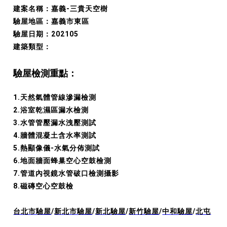
建案名稱：嘉義-三貴天空樹
驗屋地區：嘉義市東區
驗屋日期：202105
建築類型：
驗屋檢測重點：
1.天然氣體管線滲漏檢測
2.浴室乾濕區漏水檢測
3.水管管壓漏水洩壓測試
4.牆體混凝土含水率測試
5.熱顯像儀-水氣分佈測試
6.地面牆面蜂巢空心空鼓檢測
7.管道內視鏡水管破口檢測攝影
8.磁磚空心空鼓檢
台北市驗屋
/
新北市驗屋
/
新北驗屋
/
新竹驗屋
/
中和驗屋
/
北屯
區驗屋
/
高雄驗屋
/
台中市驗屋
/
彰化市驗屋
/
台南市驗屋
/
永康