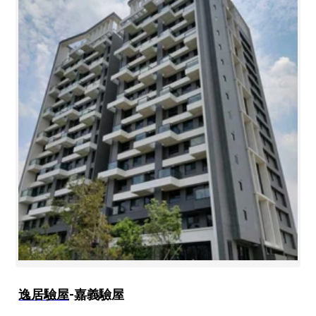
逸居驗屋
-嘉義驗屋