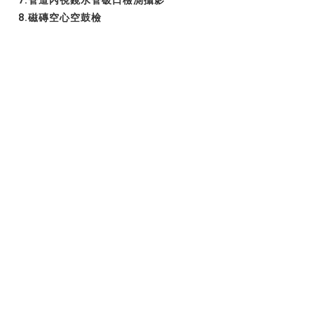
7.管道內視鏡水管破口檢測攝影
8.磁磚空心空鼓檢
台北市驗屋
/
新北市驗屋
/
新北驗屋
/
新竹驗屋
/
中和驗屋
/
北屯
區驗屋
/
高雄驗屋
/
台中市驗屋
/
彰化市驗屋
/
台南市驗屋
/
永康
驗屋
/
南投市驗屋
/
淡水驗屋
/
建商交屋
/
新屋驗收
/
交屋注意事
項
/
交屋
/
全台驗屋
/
房屋檢驗
/
新成屋驗屋
/
聯開宅驗屋
驗屋範圍:
新屋交屋
/
全台驗屋
/
房屋檢驗
/
新成屋驗屋
/
聯開宅
驗屋
/
居家安全
/
買的放心
/
驗屋師
/
建商交屋
/
新屋點交
/
台中
驗屋
/
新屋驗收
/
驗屋公司費用
/
驗屋推薦
/
台南驗屋公司推薦
逸居專業驗屋｜驗屋推薦
WINSPECTION