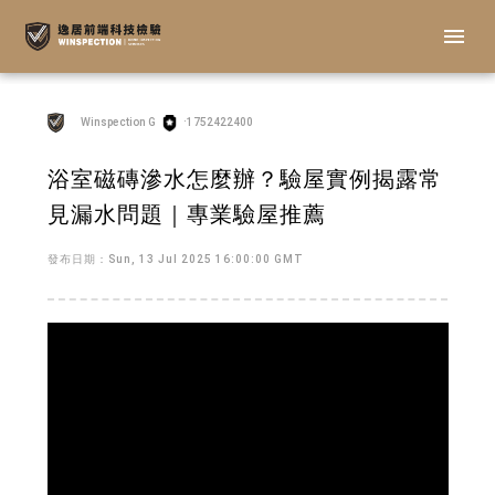
menu
Winspection G
·1752422400
浴室磁磚滲水怎麼辦？驗屋實例揭露常
見漏水問題｜專業驗屋推薦
發布日期：Sun, 13 Jul 2025 16:00:00 GMT